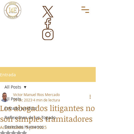
Entrada
All Posts
Victor Manuel Rios Mercado
All Posts
29 dic 2023
4 min de lectura
Los abogados litigantes no
Estrado Jurídico
son simples tramitadores
Reflexiones de un Togado
Derechos Humanos
Actualizado:
5 jun 2025
Obtuvo NaN de 5 estrellas.