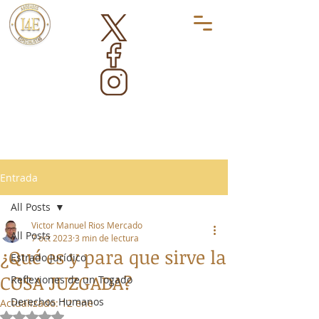
Entrada
All Posts
Victor Manuel Rios Mercado
All Posts
7 oct 2023
3 min de lectura
¿Qué es y para que sirve la
Estrado Jurídico
COSA JUZGADA?
Reflexiones de un Togado
Derechos Humanos
Actualizado:
12 ene
Obtuvo NaN de 5 estrellas.