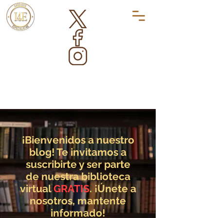
¡Bienvenidos a nuestro
blog! Te invitamos a
suscribirte y ser parte
de nuestra biblioteca
virtual
GRATIS
. ¡Únete a
nosotros, mantente
informado!