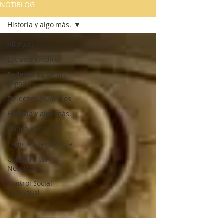
NOTIBLOG
Historia y algo más.
All Posts
Estrado Jurídico
Reflexiones de un
Togado
Derechos Humanos
Historia y algo más.
Crítica Social
Ciencia y tecnología
Colabora con
Nosotros
Control Social
Individual